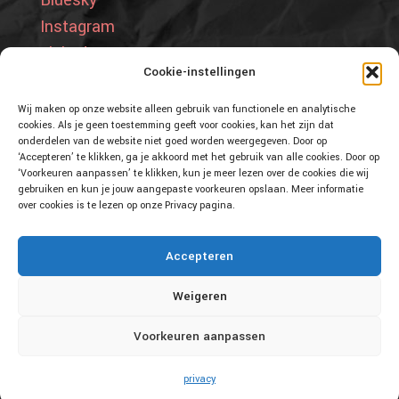
Bluesky
Instagram
LinkedIn
Cookie-instellingen
Privacy
Cookies
Wij maken op onze website alleen gebruik van functionele en analytische
cookies. Als je geen toestemming geeft voor cookies, kan het zijn dat
onderdelen van de website niet goed worden weergegeven. Door op
‘Accepteren’ te klikken, ga je akkoord met het gebruik van alle cookies. Door op
‘Voorkeuren aanpassen’ te klikken, kun je meer lezen over de cookies die wij
Laatste update 07-08-2026. Copyright tekst en beeld 2017-
gebruiken en kun je jouw aangepaste voorkeuren opslaan. Meer informatie
2026 @ luchtwachttorens.nl en Sandra van Lochem. De op
over cookies is te lezen op onze Privacy pagina.
deze website gepubliceerde informatie en foto's zijn
auteursrechtelijk beschermd. Niets van deze website mag
Accepteren
worden vermenigvuldigd, gekopieerd of gepubliceerd (op
Weigeren
welke wijze dan ook) zonder schriftelijke toestemming van
Sandra van Lochem
Voorkeuren aanpassen
privacy